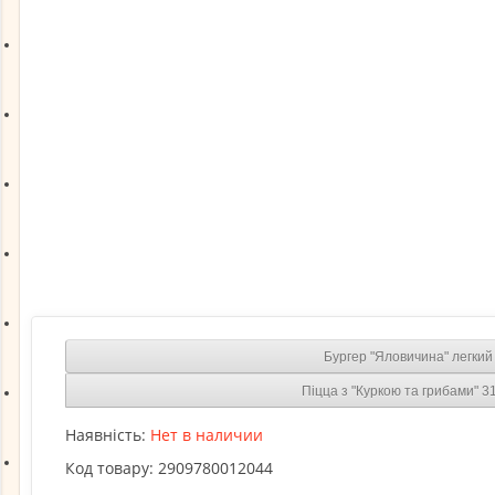
Закуски на вагу
Чай на вагу
Чай фасований
Кава фасована
Посуд і Аксесуари
Бургер "Яловичина" легкий
Піцца з "Куркою та грибами" 3
Новинки
Наявність:
Нет в наличии
Код товару:
2909780012044
Про оплату