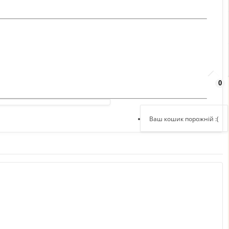
0
Добридень,
увійдіть в кабінет
Реєстрація
Ваш кошик порожній :(
Авторизація