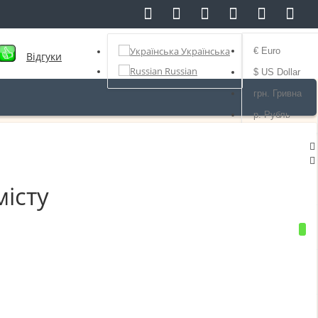
грн.
Українська
Валюта
Українська
€ Euro
Відгуки
Russian
$ US Dollar
грн. Гривна
р. Рубль
істу