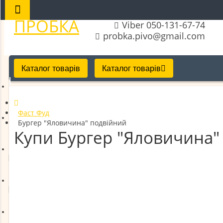
ПРОБКА
Viber 050-131-67-74
probka.pivo@gmail.com
Каталог товарів
Каталог товарів
Десерти
Фаст Фуд
Бургер "Яловичина" подвійний
Фаст-Фуд
Купи Бургер "Яловичина" 
Напої в пляшках і банках
Напої на Розлив
Закуски фасовані