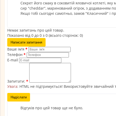
Секрет його смаку в соковитій яловичої котлеті, яку
сир "cheddar", маринований огірок, з додаванням пом
Якщо тобі сьогодні самотньо, замов "Класичний" і п
Немає запитань про цей товар.
Показано від 0 до 0 з 0 (всього сторінок: 0)
Написати запитання
Ваше ім'я
Телефон
E-mail
Запитати:
Увага
: HTML не підтримується! Використовуйте звичайний т
Надіслати
Відгуків про цей товар ще не було.