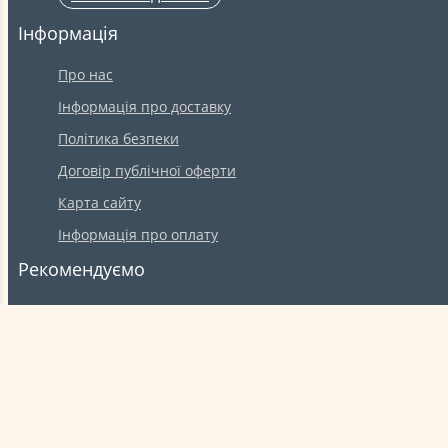
Інформація
Про нас
Інформація про доставку
Політика безпеки
Договір публічної оферти
Карта сайту
Інформація про оплату
Рекомендуємо
Магазин техніки та електроніки
Салон краси
Адреса
м.Каховка вул. Шмідта буд. 16