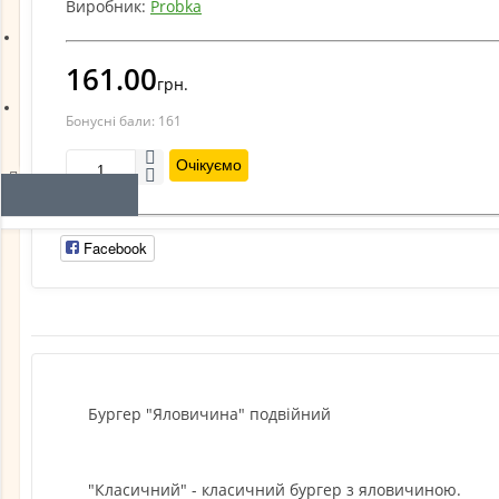
Виробник:
Probka
Про доставку
161.00
грн.
Бонусні бали:
161
Відгуки
Очікуємо
Facebook
Бургер "Яловичина" подвійний
"Класичний" - класичний бургер з яловичиною.