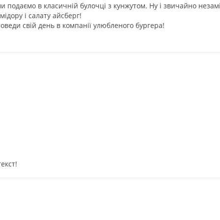
 ми подаємо в класичній булочці з кунжутом. Ну і звичайно неза
ідору і салату айсберг!
роведи свій день в компанії улюбленого бургера!
екст!