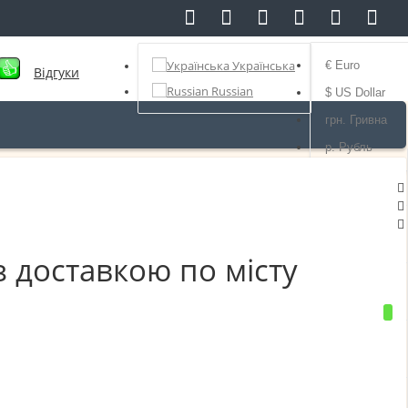
грн.
Українська
Валюта
Українська
€ Euro
Відгуки
Russian
$ US Dollar
грн. Гривна
р. Рубль
 доставкою по місту