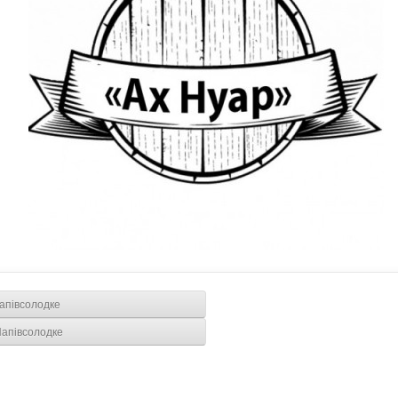
апівсолодке
Напівсолодке