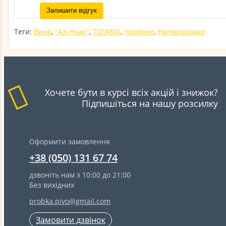
Залишити відгук
Теги:
Вино
,
"АХ-Нуар"
,
TIZIANO
,
Червоне
,
Напівсолодке
Хочете бути в курсі всіх акцій і знижок?
Підпишіться на нашу розсилку
Оформити замовлення
+38 (050) 131 67 74
дзвоніть нам з 10:00 до 21:00
Без вихідних
probka.pivo@gmail.com
Замовити дзвінок