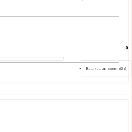
0
Добридень,
увійдіть в кабінет
Реєстрація
Ваш кошик порожній :(
Авторизація