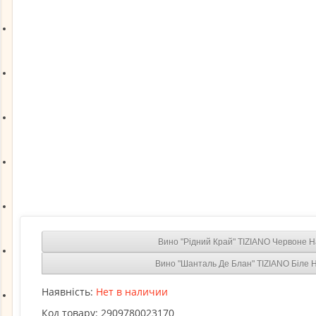
Закуски на вагу
Чай на вагу
Чай фасований
Кава фасована
Посуд і Аксесуари
Вино "Рідний Край" TIZIANO Червоне Н
Новинки
Вино "Шанталь Де Блан" TIZIANO Біле 
Наявність:
Нет в наличии
Про оплату
Код товару:
2909780023170