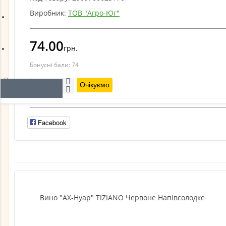
Виробник:
ТОВ "Агро-Юг"
Про доставку
74.00
грн.
Відгуки
Бонусні бали:
74
Очікуємо
Facebook
Вино "АХ-Нуар" TIZIANO Червоне Напівсолодке