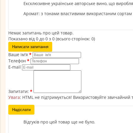
Ексклюзивне українське авторське вино, що виробля
Аромат: з тонами властивими використаним сортам 
Немає запитань про цей товар.
Показано від 0 до 0 з 0 (всього сторінок: 0)
Написати запитання
Ваше ім'я
Телефон
E-mail
Запитати:
Увага
: HTML не підтримується! Використовуйте звичайний т
Надіслати
Відгуків про цей товар ще не було.