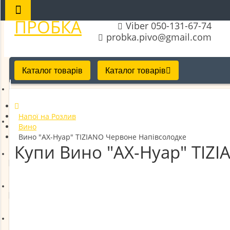
ПРОБКА
Viber 050-131-67-74
probka.pivo@gmail.com
Каталог товарів
Каталог товарів
Десерти
Напої на Розлив
Вино
Фаст-Фуд
Вино "АХ-Нуар" TIZIANO Червоне Напівсолодке
Купи Вино "АХ-Нуар" TIZI
Напої в пляшках і банках
Напої на Розлив
Закуски фасовані