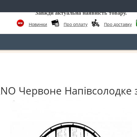
Завжди актуальна наявність товару.
Новинки
Про оплату
Про доставку
ANO Червоне Напівсолодке з