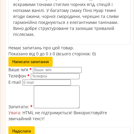
яскравими тонами стиглих чорних ягід, спецій і
нотками ванілі. У багатому смаку Піно Нуар темні
ягоди ожини, чорної смородини, черешні та сливи
гармонійно поєднуються з елегантними танінами.
Вино добре структуроване та залишає тривалий
післясмак.
Немає запитань про цей товар.
Показано від 0 до 0 з 0 (всього сторінок: 0)
Написати запитання
Ваше ім'я
Телефон
E-mail
Запитати:
Увага
: HTML не підтримується! Використовуйте
звичайний текст!
Надіслати