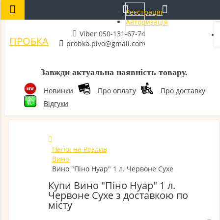
Реєстрація
Авторизація
Viber 050-131-67-74
ПРОБКА
probka.pivo@gmail.com
Завжди актуальна наявність товару.
Новинки
Про оплату
Про доставку
Відгуки
Десерти
Напої на Розлив
Вино
Фаст-
Вино "Піно Нуар" 1 л. Червоне Сухе
Фуд
Купи Вино "Піно Нуар" 1 л.
Червоне Сухе з доставкою по
місту
Напої
в