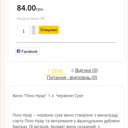
84.00
грн.
Бонусні бали:
84
Очікуємо
Facebook
Опис
Відгуки (0)
Питання - відповідь (0)
Вино "Піно Нуар" 1 л. Червоне Сухе
Піно Нуар – червоне сухе вино створене з винограду
сорту Піно Нуар та витримане у французьких дубових
баріках 18 місяців. Аромат вина складний, з